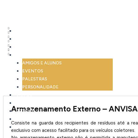
Ir
Blog
para
o
conteúdo
HOME
DR. EDISON
CARREIRA
FOTOS
AMIGOS E ALUNOS
EVENTOS
PALESTRAS
PERSONALIDADE
VIDEOS
PARCERIAS
Armazenamento Externo – ANVISA
EBOOKS
BLOG
Consiste na guarda dos recipientes de resíduos até a re
LINKS
exclusivo com acesso facilitado para os veículos coletores.
No armazenamento externo não é permitida a manutenção