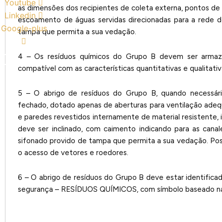
Youtube
as dimensões dos recipientes de coleta externa, pontos de 
Linkedin
escoamento de águas servidas direcionadas para a rede 
Google-plus
tampa que permita a sua vedação.
4 – Os resíduos químicos do Grupo B devem ser armaz
compatível com as características quantitativas e qualitati
5 – O abrigo de resíduos do Grupo B, quando necessário
fechado, dotado apenas de aberturas para ventilação adequ
e paredes revestidos internamente de material resistente,
deve ser inclinado, com caimento indicando para as cana
sifonado provido de tampa que permita a sua vedação. Poss
o acesso de vetores e roedores.
6 – O abrigo de resíduos do Grupo B deve estar identificado
segurança – RESÍDUOS QUÍMICOS, com símbolo baseado 