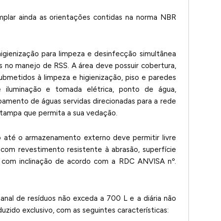
plar ainda as orientações contidas na norma NBR
higienização para limpeza e desinfecção simultânea
s no manejo de RSS. A área deve possuir cobertura,
metidos à limpeza e higienização, piso e paredes
de iluminação e tomada elétrica, ponto de água,
oamento de águas servidas direcionadas para a rede
 tampa que permita a sua vedação.
o até o armazenamento externo deve permitir livre
o com revestimento resistente à abrasão, superfície
ia, com inclinação de acordo com a RDC ANVISA nº.
nal de resíduos não exceda a 700 L e a diária não
uzido exclusivo, com as seguintes características: