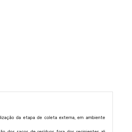
alização da etapa de coleta externa, em ambiente
 dos sacos de resíduos fora dos recipientes ali