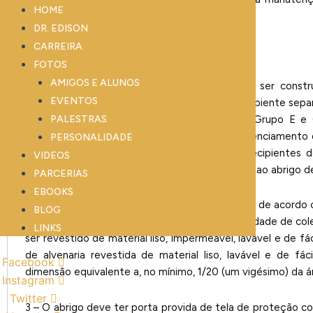
HOME
estacionados.
DR. EDISON
CARREIRA
FOTOS
AMIGOS E ALUNOS
1 – Denominado de abrigo de resíduos, deve ser constr
EVENTOS
facilitado à coleta, possuindo, no mínimo, 01 ambiente se
de resíduos do Grupo A juntamente com o Grupo E e 
PALESTRAS
identificado e restrito aos funcionários do gerenciamento 
PERSONALIDADE
transporte e para os veículos coletores. Os recipientes 
VIDEOS
pública externa à edificação para terem acesso ao abrigo de
PARCERIAS
EBOOKS
2 – O abrigo de resíduos deve ser dimensionado de acordo
BLOG
de armazenamento compatível com a periodicidade de colet
LINKS
ser revestido de material liso, impermeável, lavável e de f
de alvenaria revestida de material liso, lavável e de fác
Facebook
dimensão equivalente a, no mínimo, 1/20 (um vigésimo) da á
Instagram
Twitter
3 – O abrigo deve ter porta provida de tela de proteção c