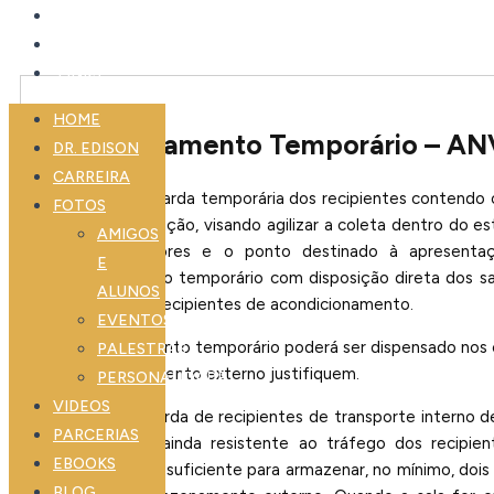
EBOOKS
BLOG
LINKS
HOME
Armazenamento Temporário – AN
DR. EDISON
CARREIRA
Consiste na guarda temporária dos recipientes contendo o
FOTOS
pontos de geração, visando agilizar a coleta dentro do 
AMIGOS
pontos geradores e o ponto destinado à apresentaç
E
armazenamento temporário com disposição direta dos sac
ALUNOS
dos sacos em recipientes de acondicionamento.
EVENTOS
O armazenamento temporário poderá ser dispensado nos c
PALESTRAS
e o armazenamento externo justifiquem.
PERSONALIDADE
VIDEOS
A sala para guarda de recipientes de transporte interno de
PARCERIAS
sendo o piso ainda resistente ao tráfego dos recipien
EBOOKS
artificial e área suficiente para armazenar, no mínimo, dois
BLOG