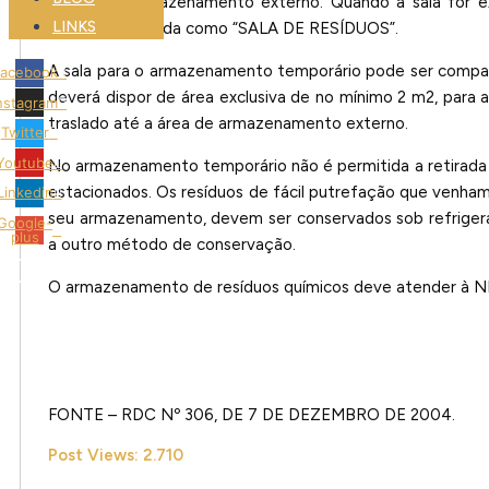
a área de armazenamento externo. Quando a sala for e
LINKS
estar identificada como “SALA DE RESÍDUOS”.
A sala para o armazenamento temporário pode ser comparti
acebook
deverá dispor de área exclusiva de no mínimo 2 m2, para a
nstagram
traslado até a área de armazenamento externo.
Twitter
Youtube
No armazenamento temporário não é permitida a retirada d
estacionados. Os resíduos de fácil putrefação que venham
Linkedin
seu armazenamento, devem ser conservados sob refrigera
Google-
plus
a outro método de conservação.
O armazenamento de resíduos químicos deve atender à 
FONTE – RDC Nº 306, DE 7 DE DEZEMBRO DE 2004.
Post Views:
2.710