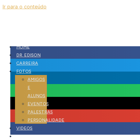
Ir para o conteúdo
Blog
HOME
DR. EDISON
CARREIRA
FOTOS
AMIGOS
E
ALUNOS
EVENTOS
PALESTRAS
PERSONALIDADE
VIDEOS
PARCERIAS