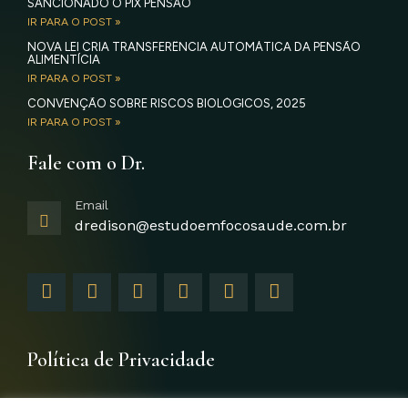
SANCIONADO O PIX PENSÃO
IR PARA O POST »
NOVA LEI CRIA TRANSFERÊNCIA AUTOMÁTICA DA PENSÃO
ALIMENTÍCIA
IR PARA O POST »
CONVENÇÃO SOBRE RISCOS BIOLÓGICOS, 2025
IR PARA O POST »
Fale com o Dr.
Email
dredison@estudoemfocosaude.com.br
F
I
T
Y
L
G
a
n
w
o
i
o
c
s
i
u
n
o
e
t
t
t
k
g
b
a
t
u
e
l
Política de Privacidade
o
g
e
b
d
e
o
r
r
e
i
-