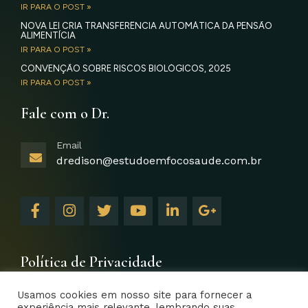
IR PARA O POST »
NOVA LEI CRIA TRANSFERÊNCIA AUTOMÁTICA DA PENSÃO
ALIMENTÍCIA
IR PARA O POST »
CONVENÇÃO SOBRE RISCOS BIOLÓGICOS, 2025
IR PARA O POST »
Fale com o Dr.
Email
dredison@estudoemfocosaude.com.br
F
I
T
Y
L
G
a
n
w
o
i
o
c
s
i
u
n
o
e
t
t
t
k
g
b
a
t
u
e
l
Política de Privacidade
o
g
e
b
d
e
o
r
r
e
i
-
Usamos cookies em nosso site para fornecer a
k
a
n
p
experiência mais relevante, lembrando suas