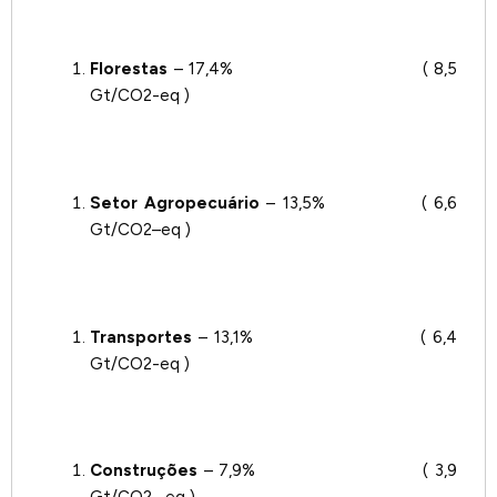
Florestas
– 17,4% ( 8,5
Gt/CO2-eq )
Setor Agropecuário
– 13,5% ( 6,6
Gt/CO2–eq )
Transportes
– 13,1% ( 6,4
Gt/CO2-eq )
Construções
– 7,9% ( 3,9