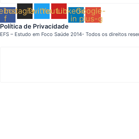
ebook-
Instagram
Twitter
Youtube
Linkedin-
Google-
f
in
plus-g
Política de Privacidade
EFS – Estudo em Foco Saúde 2014- Todos os direitos rese
Home
Dr. Edison
CARREIRA
FOTOS