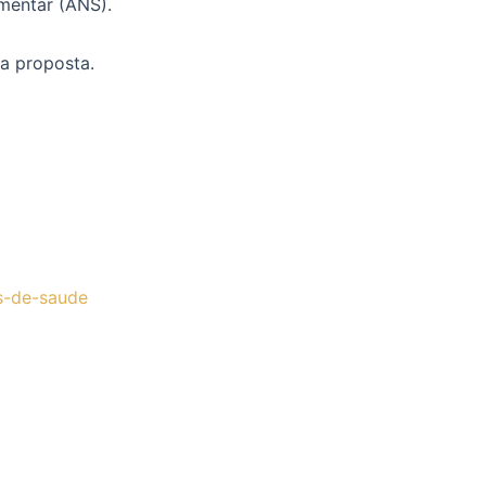
mentar (ANS).
 a proposta.
os-de-saude