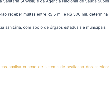
 Sanitária (Anvisa) e da Agência Nacional de Saúde Suple
rão receber multas entre R$ 5 mil e R$ 500 mil, determina
ia sanitária, com apoio de órgãos estaduais e municipais.
3/cas-analisa-criacao-de-sistema-de-avaliacao-dos-servic