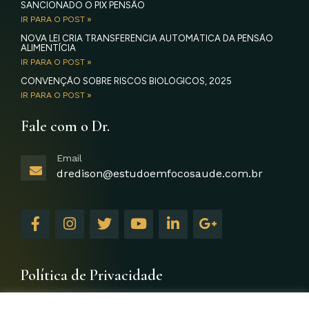
SANCIONADO O PIX PENSÃO
IR PARA O POST »
NOVA LEI CRIA TRANSFERÊNCIA AUTOMÁTICA DA PENSÃO
ALIMENTÍCIA
IR PARA O POST »
CONVENÇÃO SOBRE RISCOS BIOLÓGICOS, 2025
IR PARA O POST »
Fale com o Dr.
Email
dredison@estudoemfocosaude.com.br
F
I
T
Y
L
G
a
n
w
o
i
o
c
s
i
u
n
o
e
t
t
t
k
g
b
a
t
u
e
l
Política de Privacidade
o
g
e
b
d
e
o
r
r
e
i
-