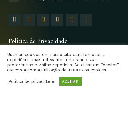
F
I
T
Y
L
G
a
n
w
o
i
o
c
s
i
u
n
o
e
t
t
t
k
g
b
a
t
u
e
l
Política de Privacidade
o
g
e
b
d
e
o
r
r
e
i
-
Usamos cookies em nosso site para fornecer a
k
a
n
p
experiência mais relevante, lembrando suas
-
m
-
l
preferências e visitas repetidas. Ao clicar em “Aceitar”,
f
i
u
concorda com a utilização de TODOS os cookies.
EFS – Estudo em Foco Saúde 2014- Todos os direitos
n
s
reservados | Criative Web
Política de privacidade
-
ACEITAR
g
Home
Dr. Edison