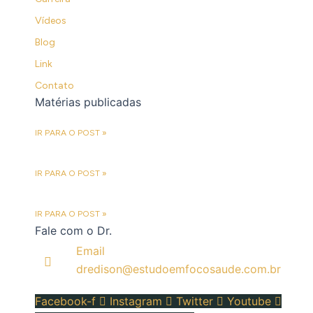
Vídeos
Blog
Link
Contato
Matérias publicadas
SANCIONADO O PIX PENSÃO
IR PARA O POST »
NOVA LEI CRIA TRANSFERÊNCIA AUTOMÁTICA
DA PENSÃO ALIMENTÍCIA
IR PARA O POST »
CONVENÇÃO SOBRE RISCOS BIOLÓGICOS,
2025
IR PARA O POST »
Fale com o Dr.
Email
dredison@estudoemfocosaude.com.br
Facebook-f
Instagram
Twitter
Youtube