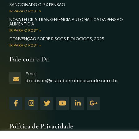
SANCIONADO O PIX PENSÃO
IR PARA O POST »
NOVA LEI CRIA TRANSFERÊNCIA AUTOMÁTICA DA PENSÃO
ALIMENTÍCIA
IR PARA O POST »
CONVENÇÃO SOBRE RISCOS BIOLÓGICOS, 2025
IR PARA O POST »
Fale com o Dr.
Email
dredison@estudoemfocosaude.com.br
F
I
T
Y
L
G
a
n
w
o
i
o
c
s
i
u
n
o
e
t
t
t
k
g
b
a
t
u
e
l
Política de Privacidade
o
g
e
b
d
e
o
r
r
e
i
-