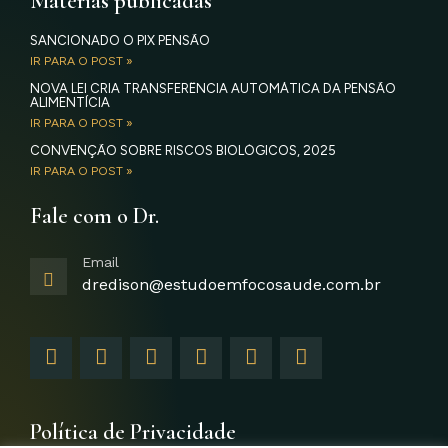
Matérias publicadas
SANCIONADO O PIX PENSÃO
IR PARA O POST »
NOVA LEI CRIA TRANSFERÊNCIA AUTOMÁTICA DA PENSÃO
ALIMENTÍCIA
IR PARA O POST »
CONVENÇÃO SOBRE RISCOS BIOLÓGICOS, 2025
IR PARA O POST »
Fale com o Dr.
Email
dredison@estudoemfocosaude.com.br
F
I
T
Y
L
G
a
n
w
o
i
o
c
s
i
u
n
o
e
t
t
t
k
g
b
a
t
u
e
l
Política de Privacidade