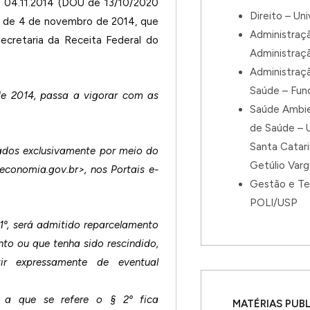
e 04.11.2014 (DOU de 13/10/2020
Direito – Un
8, de 4 de novembro de 2014, que
Administraç
ecretaria da Receita Federal do
Administraç
Administraç
Saúde – Fun
de 2014, passa a vigorar com as
Saúde Ambie
de Saúde – U
Santa Catar
tados exclusivamente por meio do
Getúlio Var
.economia.gov.br>, nos Portais e-
Gestão e Te
POLI/USP
 1º, será admitido reparcelamento
o ou que tenha sido rescindido,
ir expressamente de eventual
 a que se refere o § 2º fica
MATÉRIAS PUB