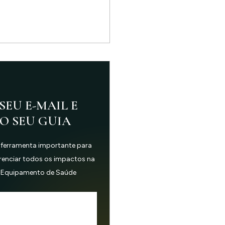
SEU E-MAIL E
 O SEU GUIA
 ferramenta importante para
erenciar todos os impactos na
 Equipamento de Saúde