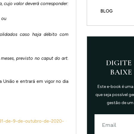
a, cujo valor deverá corresponder:
BLOG
; ou
solidados caso haja débito com
 meses, previsto no caput do art.
DIGITE 
BAIXE
a União e entrará em vigor no dia
Este e-book é uma
que seja possível g
gestão de um
.981-de-9-de-outubro-de-2020-