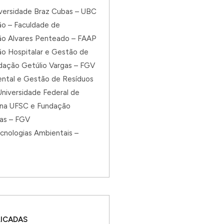
iversidade Braz Cubas – UBC
ão – Faculdade de
ão Alvares Penteado – FAAP
ão Hospitalar e Gestão de
dação Getúlio Vargas – FGV
ntal e Gestão de Resíduos
niversidade Federal de
ina UFSC e Fundação
gas – FGV
cnologias Ambientais –
LICADAS