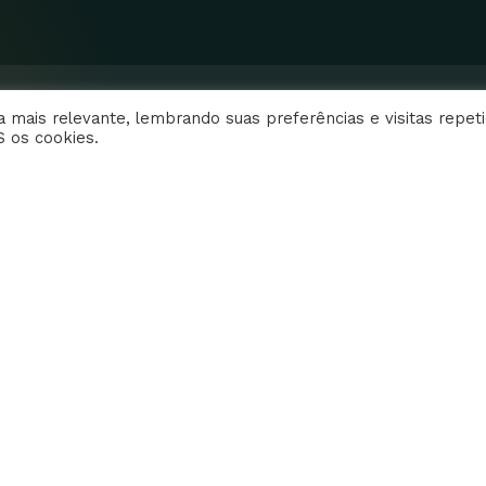
k
a
-
m
f
EFS – Estudo em Foco Saúde 2014- Todos o
 mais relevante, lembrando suas preferências e visitas repeti
S os cookies.