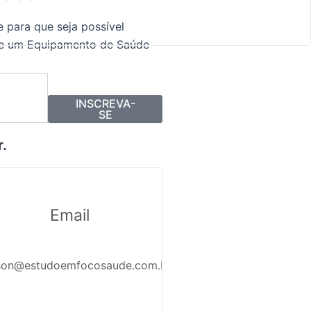
 para que seja possível
de um Equipamento de Saúde
INSCREVA-
SE
r.
Email
son@estudoemfocosaude.com.br