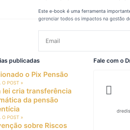
Este e-book é uma ferramenta importante
gerenciar todos os impactos na gestão 
ias publicadas
Fale com o D
ionado o Pix Pensão
A O POST »
lei cria transferência
mática da pensão
ntícia
dredi
A O POST »
enção sobre Riscos