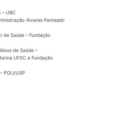
s – UBC
ministração Alvares Penteado
ão de Saúde – Fundação
íduos de Saúde –
atarina UFSC e Fundação
 – POLI/USP