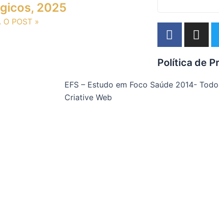
ógicos, 2025
A O POST »
F
I
a
n
c
s
Política de P
e
t
b
a
EFS – Estudo em Foco Saúde 2014- Todos 
o
g
Criative Web
o
r
k
a
-
m
f