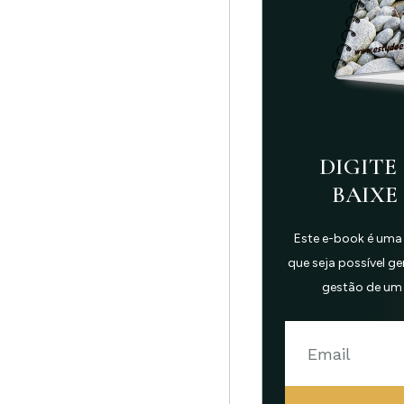
DIGITE 
BAIXE
Este e-book é uma
que seja possível g
gestão de um