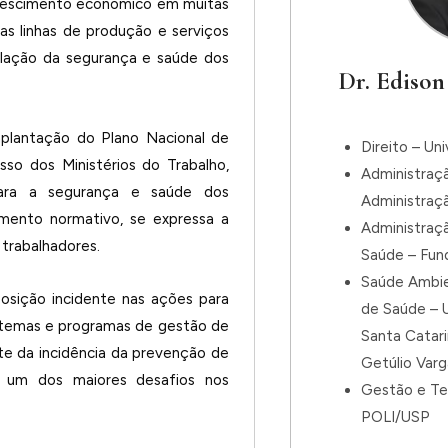
crescimento econômico em muitas
as linhas de produção e serviços
relação da segurança e saúde dos
Dr. Edison
mplantação do Plano Nacional de
Direito – Un
o dos Ministérios do Trabalho,
Administraç
para a segurança e saúde dos
Administraç
rumento normativo, se expressa a
Administraç
 trabalhadores.
Saúde – Fun
Saúde Ambie
osição incidente nas ações para
de Saúde – U
istemas e programas de gestão de
Santa Catar
te da incidência da prevenção de
Getúlio Var
é um dos maiores desafios nos
Gestão e Te
POLI/USP