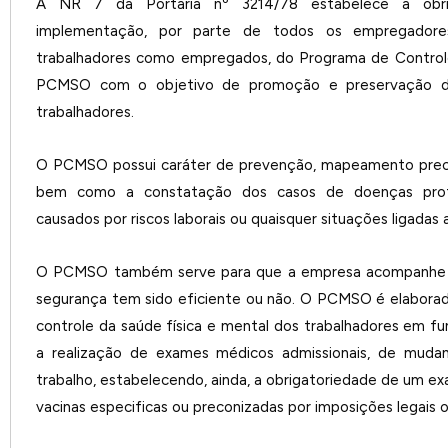
A NR 7 da Portaria nº 3214/78 estabelece a obri
implementação, por parte de todos os empregadore
trabalhadores como empregados, do Programa de Control
PCMSO com o objetivo de promoção e preservação d
trabalhadores.
O PCMSO possui caráter de prevenção, mapeamento preco
bem como a constatação dos casos de doenças profiss
causados por riscos laborais ou quaisquer situações ligadas
O PCMSO também serve para que a empresa acompanhe 
segurança tem sido eficiente ou não. O PCMSO é elaborad
controle da saúde física e mental dos trabalhadores em fu
a realização de exames médicos admissionais, de muda
trabalho, estabelecendo, ainda, a obrigatoriedade de um 
vacinas especificas ou preconizadas por imposições legais 