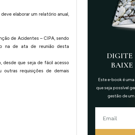
eve elaborar um relatório anual,
enção de Acidentes – CIPA, sendo
do na de ata de reunião desta
DIGITE 
, desde que seja de fácil acesso
BAIXE
 outras requisições de demais
Este e-book é uma
que seja possível g
gestão de um