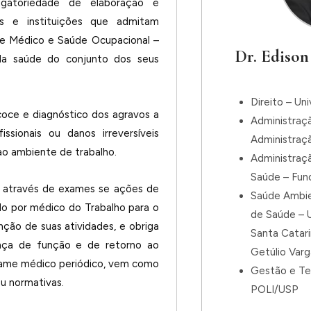
gatoriedade de elaboração e
s e instituições que admitam
e Médico e Saúde Ocupacional –
Dr. Edison
a saúde do conjunto dos seus
Direito – Un
ce e diagnóstico dos agravos a
Administraç
ionais ou danos irreversíveis
Administraç
 ao ambiente de trabalho.
Administraç
Saúde – Fun
através de exames se ações de
Saúde Ambie
o por médico do Trabalho para o
de Saúde – U
nção de suas atividades, e obriga
Santa Catar
nça de função e de retorno ao
Getúlio Var
exame médico periódico, vem como
Gestão e Te
ou normativas.
POLI/USP