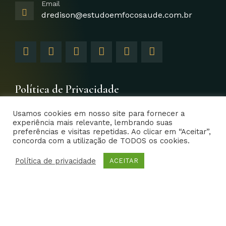
Email
dredison@estudoemfocosaude.com.br
F
I
T
Y
L
G
a
n
w
o
i
o
c
s
i
u
n
o
e
t
t
t
k
g
b
a
t
u
e
l
Política de Privacidade
o
g
e
b
d
e
o
r
r
e
i
-
Usamos cookies em nosso site para fornecer a
k
a
n
p
experiência mais relevante, lembrando suas
-
m
-
l
preferências e visitas repetidas. Ao clicar em “Aceitar”,
f
i
u
concorda com a utilização de TODOS os cookies.
EFS – Estudo em Foco Saúde 2014- Todos os direitos
n
s
reservados | Criative Web
Política de privacidade
-
ACEITAR
g
Home