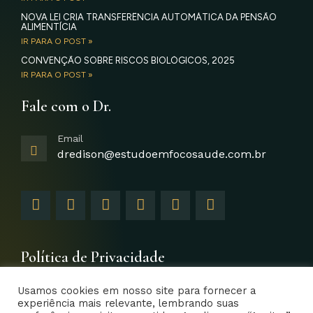
NOVA LEI CRIA TRANSFERÊNCIA AUTOMÁTICA DA PENSÃO
ALIMENTÍCIA
IR PARA O POST »
CONVENÇÃO SOBRE RISCOS BIOLÓGICOS, 2025
IR PARA O POST »
Fale com o Dr.
Email
dredison@estudoemfocosaude.com.br
F
I
T
Y
L
G
a
n
w
o
i
o
c
s
i
u
n
o
e
t
t
t
k
g
b
a
t
u
e
l
Política de Privacidade
o
g
e
b
d
e
o
r
r
e
i
-
Usamos cookies em nosso site para fornecer a
k
a
n
p
experiência mais relevante, lembrando suas