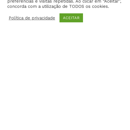
-
m
-
l
preferências e visitas repetidas. Ao clicar em “Aceitar”,
f
i
u
concorda com a utilização de TODOS os cookies.
EFS – Estudo em Foco Saúde 2014- Todos os direitos
n
s
reservados | Criative Web
Política de privacidade
-
ACEITAR
g
HOME
DR. EDISON
CARREIRA
FOTOS
VIDEOS
PARCERIAS
EBOOKS