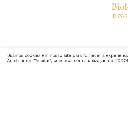
Biol
IR PA
Usamos cookies em nosso site para fornecer a experiência
Ao clicar em “Aceitar”, concorda com a utilização de TODO
Home
Dr. Edison
CARREIRA
FOTOS
Amigos e Alunos
Eventos
Palestras