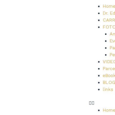
Ir
Hom
para
Dr. E
o
CARR
conteúdo
FOT
Am
Ev
Pa
Pe
VIDE
Parce
eBoo
BLO
links
Hom