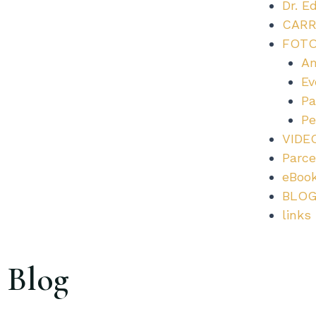
Dr. E
CARR
FOT
Am
Ev
Pa
Pe
VIDE
Parce
eBoo
BLO
links
Blog