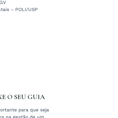
FGV
ntais – POLI/USP
XE O SEU GUIA
ortante para que seja
tos na gestão de um