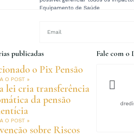
Equipamento de Saúde
ias publicadas
Fale com o 
cionado o Pix Pensão
RA O POST »
 lei cria transferência
omática da pensão
dred
entícia
RA O POST »
venção sobre Riscos