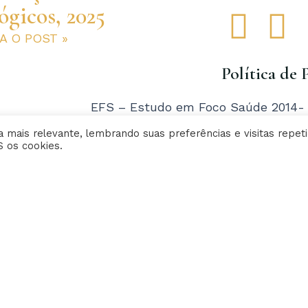
ógicos, 2025
F
I
RA O POST »
a
n
Política de 
c
s
EFS – Estudo em Foco Saúde 2014- T
e
t
reservados | Criative Web
 mais relevante, lembrando suas preferências e visitas repeti
S os cookies.
b
a
o
g
o
r
k
a
-