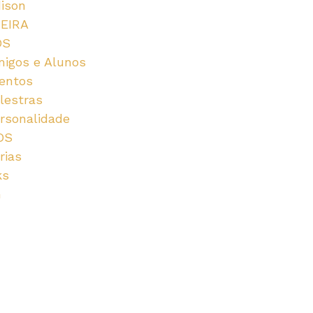
dison
u
EIRA
OS
s
igos e Alunos
entos
lestras
rsonalidade
OS
rias
ks
G