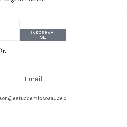
INSCREVA-
SE
Dr.
Email
ison@estudoemfocosaude.com.br