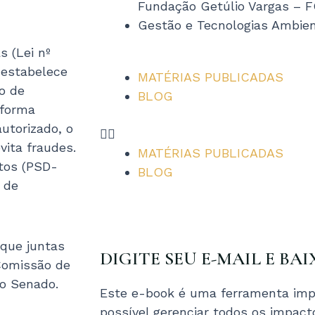
Fundação Getúlio Vargas – 
Gestão e Tecnologias Ambie
s (Lei nº
 estabelece
MATÉRIAS PUBLICADAS
o de
BLOG
 forma
utorizado, o
vita fraudes.
MATÉRIAS PUBLICADAS
tos (PSD-
BLOG
 de
 que juntas
DIGITE SEU E-MAIL E BAI
Comissão de
 o Senado.
Este e-book é uma ferramenta imp
possível gerenciar todos os impac