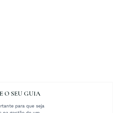
XE O SEU GUIA
tante para que seja
os na gestão de um