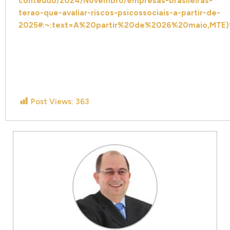
conteudo/2024/Novembro/empresas-brasileiras-
terao-que-avaliar-riscos-psicossociais-a-partir-de-
2025#:~:text=A%20partir%20de%2026%20maio,MT
Post Views:
363