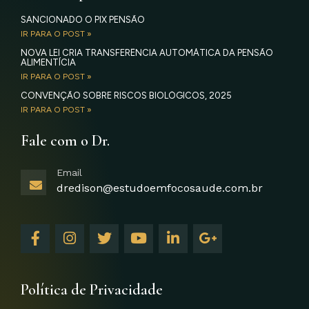
SANCIONADO O PIX PENSÃO
IR PARA O POST »
NOVA LEI CRIA TRANSFERÊNCIA AUTOMÁTICA DA PENSÃO
ALIMENTÍCIA
IR PARA O POST »
CONVENÇÃO SOBRE RISCOS BIOLÓGICOS, 2025
IR PARA O POST »
Fale com o Dr.
Email
dredison@estudoemfocosaude.com.br
F
I
T
Y
L
G
a
n
w
o
i
o
c
s
i
u
n
o
e
t
t
t
k
g
b
a
t
u
e
l
Política de Privacidade
o
g
e
b
d
e