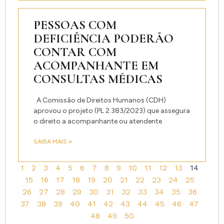
PESSOAS COM
DEFICIÊNCIA PODERÃO
CONTAR COM
ACOMPANHANTE EM
CONSULTAS MÉDICAS
A Comissão de Direitos Humanos (CDH)
aprovou o projeto (PL 2.383/2023) que assegura
o direito a acompanhante ou atendente
SAIBA MAIS »
1
2
3
4
5
6
7
8
9
10
11
12
13
14
15
16
17
18
19
20
21
22
23
24
25
26
27
28
29
30
31
32
33
34
35
36
37
38
39
40
41
42
43
44
45
46
47
48
49
50