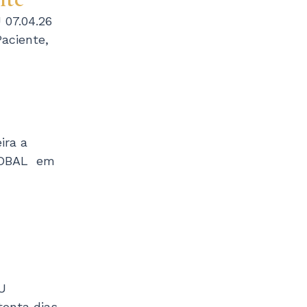
 07.04.26
Paciente,
ira a
LOBAL em
U
tenta dias,