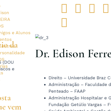
F
G
I
T
e
dison
a
o
n
w
EIRA
OS
c
o
s
i
igos e Alunos
a
na
gina
ágina
Página
Página
Página
Página
Página
Página
Página
Página
entos
e
g
t
t
t
rio da
lestras
Dr. Edison Ferre
rsonalidade
b
l
a
t
OS
6 (DOU
o
e
g
e
rias
iscos e
ks
Direito – Universidade Braz
o
-
r
r
G
Administração – Faculdade d
k
p
a
Penteado – FAAP
osta
Administração Hospitalar e 
l
m
ue vem
Fundação Getúlio Vargas – 
e