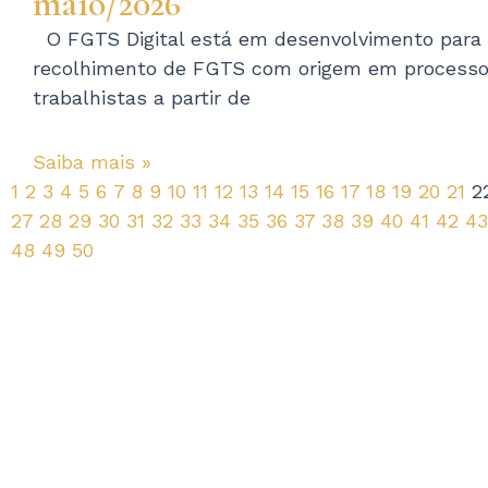
maio/2026
O FGTS Digital está em desenvolvimento para r
recolhimento de FGTS com origem em process
trabalhistas a partir de
Saiba mais »
1
2
3
4
5
6
7
8
9
10
11
12
13
14
15
16
17
18
19
20
21
2
27
28
29
30
31
32
33
34
35
36
37
38
39
40
41
42
43
48
49
50