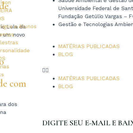
Saúde Ambiental e Gestão d
dison
 de
u
Universidade Federal de San
EIRA
Fundação Getúlio Vargas – 
OS
s
Gestão e Tecnologias Ambie
igos e Alunos
io Lula da
entos
do um novo
lestras
MATÉRIAS PUBLICADAS
rsonalidade
BLOG
OS
o
rias
ks
MATÉRIAS PUBLICADAS
úde com
G
BLOG
ara dos
rna
DIGITE SEU E-MAIL E BAI