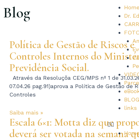
Ir
Blog
Hom
para
Dr. E
o
CARR
conteúdo
FOT
Am
Política de Gestão de Riscos e
Página
Página
Página
Página
Página
Página
Página
Página
Página
Página
Página
Página
Página
Página
Página
Página
Página
Página
Página
Página
Página
Página
Página
Página
Página
Página
Página
Página
Página
Página
Página
Página
Página
Página
Página
Página
Página
Página
Págin
Pági
Pá
P
Ev
Controles Internos do Ministé
Pa
Previdência Social.
Pe
VIDE
Através da Resoluçõa CEG/MPS nº 1 de 31.03.2
Parce
07.04.26 pag.91)aprova a Política de Gestão de R
eBoo
Controles
BLO
links
Saiba mais »
Escala 6×1: Motta diz que prop
deverá ser votada na semana q
Hom