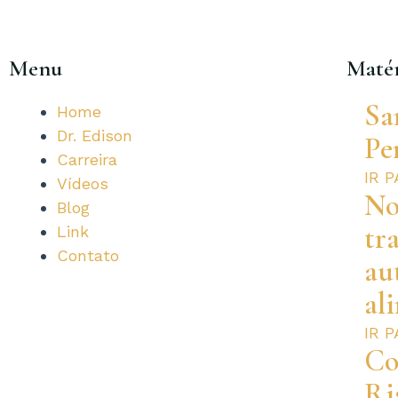
Menu
Matér
Sa
Home
Dr. Edison
Pe
Carreira
IR 
Vídeos
No
Blog
tr
Link
Contato
au
al
IR 
Co
Ri