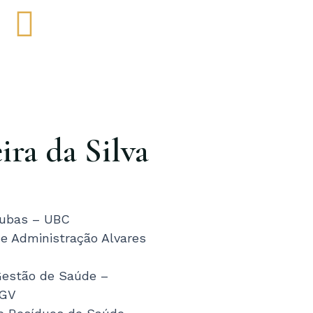
Y
L
o
i
u
n
k
ira da Silva
u
e
b
d
 Cubas – UBC
e
i
e Administração Alvares
n
Gestão de Saúde –
FGV