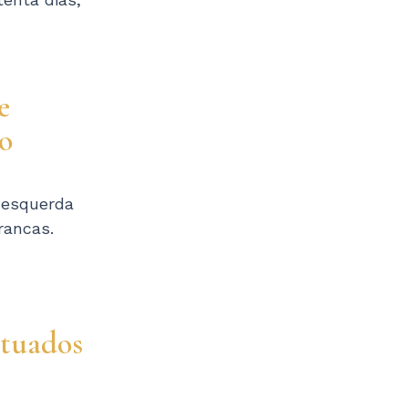
e
go
 esquerda
rancas.
etuados