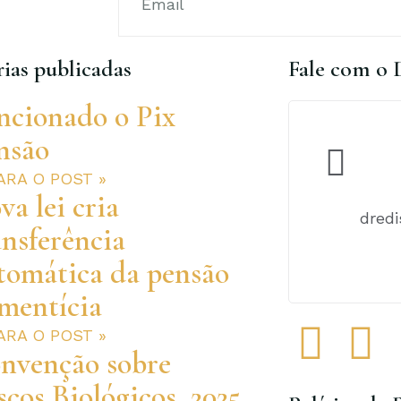
ias publicadas
Fale com o 
ncionado o Pix
nsão
PARA O POST »
va lei cria
dred
ansferência
tomática da pensão
imentícia
F
I
PARA O POST »
nvenção sobre
a
n
scos Biológicos, 2025