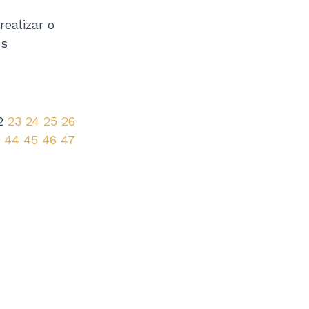
ealizar o
os
2
23
24
25
26
44
45
46
47