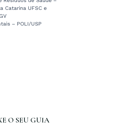
e Resíduos de Saúde –
ta Catarina UFSC e
FGV
ntais – POLI/USP
XE O SEU GUIA