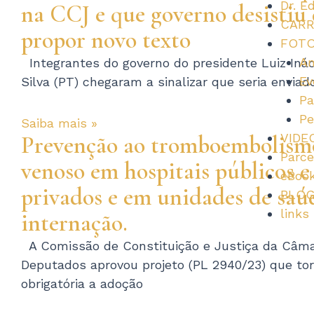
Dr. E
na CCJ e que governo desistiu
CARR
propor novo texto
FOT
Am
Integrantes do governo do presidente Luiz Inác
Ev
Silva (PT) chegaram a sinalizar que seria envia
Pa
Pe
Saiba mais »
VIDE
Prevenção ao tromboembolism
Parce
venoso em hospitais públicos e
eBoo
privados e em unidades de sa
BLO
links
internação.
A Comissão de Constituição e Justiça da Câm
Deputados aprovou projeto (PL 2940/23) que to
obrigatória a adoção