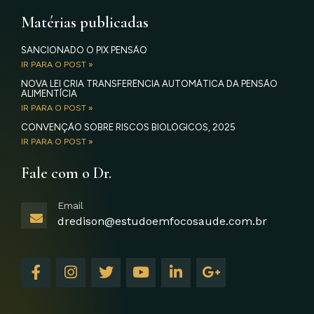
Matérias publicadas
SANCIONADO O PIX PENSÃO
IR PARA O POST »
NOVA LEI CRIA TRANSFERÊNCIA AUTOMÁTICA DA PENSÃO
ALIMENTÍCIA
IR PARA O POST »
CONVENÇÃO SOBRE RISCOS BIOLÓGICOS, 2025
IR PARA O POST »
Fale com o Dr.
Email
dredison@estudoemfocosaude.com.br
F
I
T
Y
L
G
a
n
w
o
i
o
c
s
i
u
n
o
e
t
t
t
k
g